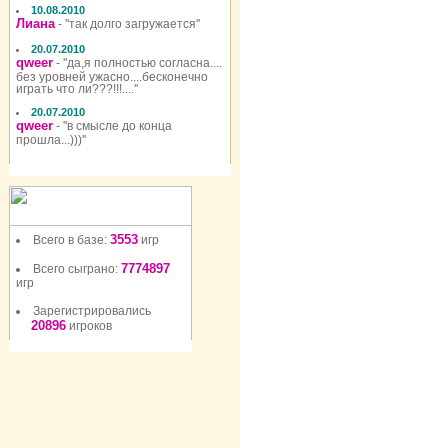
10.08.2010
Лиана
- ''так долго загружается''
20.07.2010
qweer
- ''да,я полностью согласна....
без уровней ужасно....бесконечно
играть что ли???!!!....''
20.07.2010
qweer
- ''в смысле до конца
прошла...)))''
3553
Всего в базе:
игр
7774897
Всего сыграно:
игр
Зарегистрировались
20896
игроков