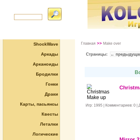
>>
Главная
Make over
ShockWave
Аркады
Страницы:
← предыдуща
Арканоиды
Вс
Бродилки
Гонки
Christm
Драки
Карты, пасьянсы
Игр: 1995 | Комментариев: 0 |
Квесты
Леталки
Логические
Mirror 2