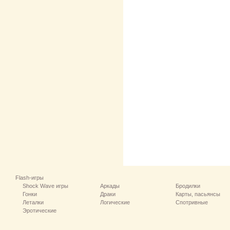
Flash-игры
Shock Wave игры
Аркады
Бродилки
Гонки
Драки
Карты, пасьянсы
Леталки
Логические
Спотривные
Эротические