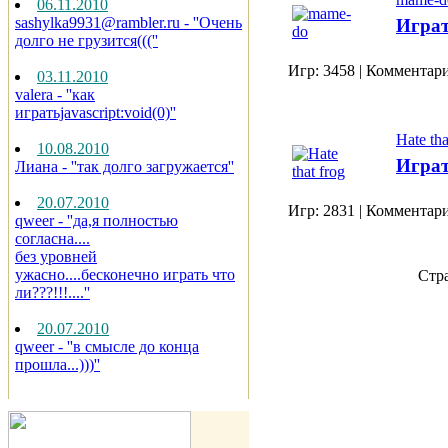
06.11.2010
sashylka9931@rambler.ru
- ''Очень
Играт
долго не грузится(((''
Игр: 3458 | Комментари
03.11.2010
valera
- ''как
игратьjavascript:void(0)''
Hate tha
10.08.2010
Играт
Лиана
- ''так долго загружается''
20.07.2010
Игр: 2831 | Комментари
qweer
- ''да,я полностью
согласна....
без уровней
ужасно....бесконечно играть что
Стр
ли???!!!....''
20.07.2010
qweer
- ''в смысле до конца
прошла...)))''