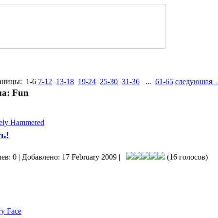
аницы:
1-6
7-12
13-18
19-24
25-30
31-36
...
61-65
следующая 
ла: Fun
tely Hammered
ь!
ев: 0 | Добавлено: 17 February 2009 |
(16 голосов)
ry Face