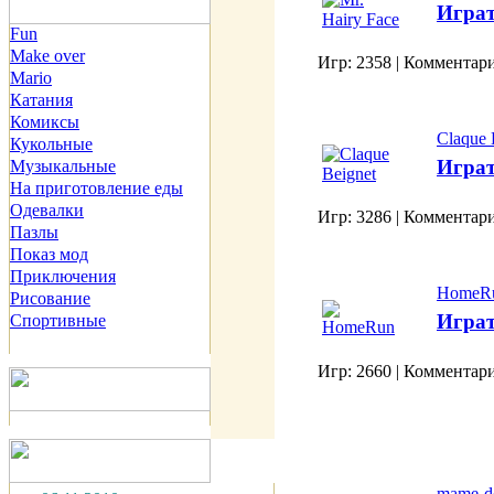
Играт
Fun
Make over
Игр: 2358 | Комментари
Mario
Катания
Комиксы
Claque 
Кукольные
Играт
Музыкальные
На приготовление еды
Одевалки
Игр: 3286 | Комментари
Пазлы
Показ мод
Приключения
HomeR
Рисование
Играт
Спортивные
Игр: 2660 | Комментари
mame-d