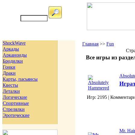
ShockWave
Главная
>>
Fun
Аркады
Стр
Арканоиды
Все игры из разде
Бродилки
Гонки
Драки
Absolu
Карты, пасьянсы
Играт
Квесты
Леталки
Логические
Игр: 2195 | Комментари
Спортивные
Стрелялки
Эротические
Mr. Hai