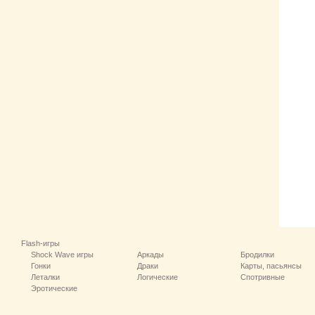
Flash-игры
Shock Wave игры
Аркады
Бродилки
Гонки
Драки
Карты, пасьянсы
Леталки
Логические
Спотривные
Эротические