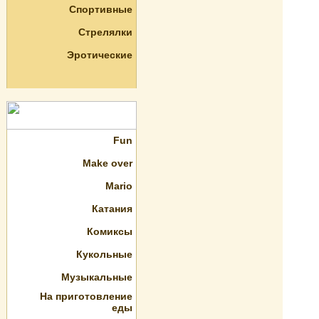
Спортивные
Стрелялки
Эротические
Fun
Make over
Mario
Катания
Комиксы
Кукольные
Музыкальные
На приготовление
еды