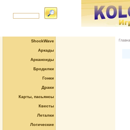
Главн
ShockWave
Аркады
Арканоиды
Бродилки
Гонки
Драки
Карты, пасьянсы
Квесты
Леталки
Логические