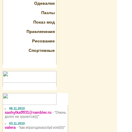
Одевалки
Пазлы
Показ мод
Приключения
Рисование
Спортивные
06.11.2010
sashylka9931@rambler.ru
- ''Очень
долго не грузится(((''
03.11.2010
valera
- ''как игратьjavascript:void(0)''