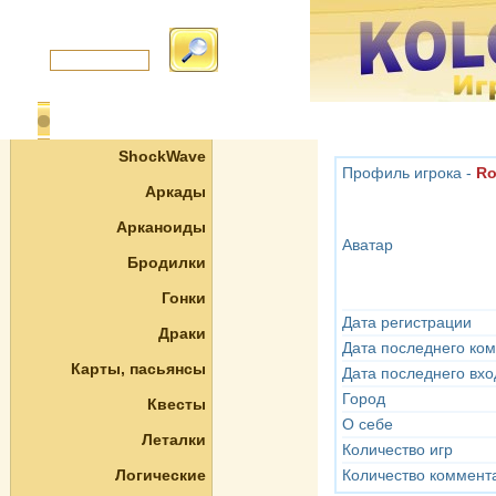
ShockWave
Профиль игрока -
Ro
Аркады
Арканоиды
Аватар
Бродилки
Гонки
Дата регистрации
Драки
Дата последнего ко
Карты, пасьянсы
Дата последнего вхо
Город
Квесты
О себе
Леталки
Количество игр
Логические
Количество коммент