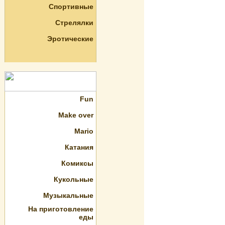
Спортивные
Стрелялки
Эротические
Fun
Make over
Mario
Катания
Комиксы
Кукольные
Музыкальные
На приготовление
еды