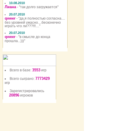
10.08.2010
Лиана
- ''так долго загружается''
20.07.2010
qweer
- ''да,я полностью согласна....
без уровней ужасно....бесконечно
играть что ли???!!!....''
20.07.2010
qweer
- ''в смысле до конца
прошла...)))''
3553
Всего в базе:
игр
7773429
Всего сыграно:
игр
Зарегистрировались
20896
игроков