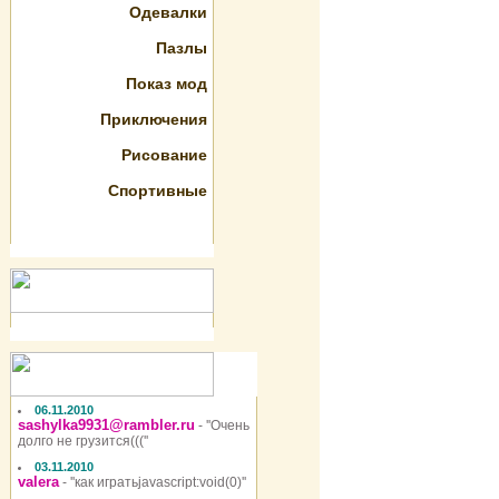
Одевалки
Пазлы
Показ мод
Приключения
Рисование
Спортивные
06.11.2010
sashylka9931@rambler.ru
- ''Очень
долго не грузится(((''
03.11.2010
valera
- ''как игратьjavascript:void(0)''