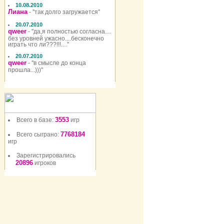
10.08.2010
Лиана
- ''так долго загружается''
20.07.2010
qweer
- ''да,я полностью согласна....
без уровней ужасно....бесконечно
играть что ли???!!!....''
20.07.2010
qweer
- ''в смысле до конца
прошла...)))''
3553
Всего в базе:
игр
7768184
Всего сыграно:
игр
Зарегистрировались
20896
игроков