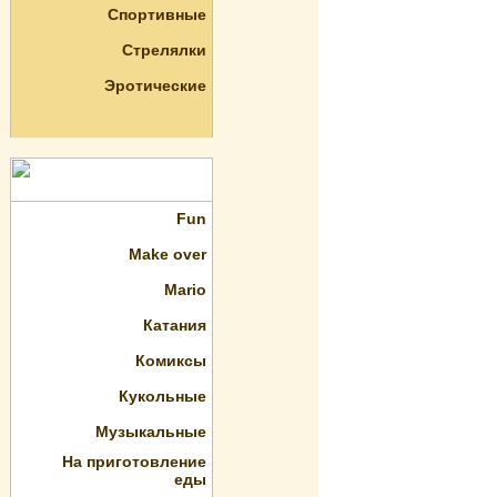
Спортивные
Стрелялки
Эротические
Fun
Make over
Mario
Катания
Комиксы
Кукольные
Музыкальные
На приготовление
еды