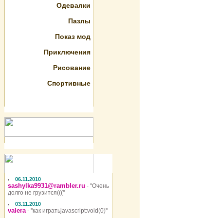
Одевалки
Пазлы
Показ мод
Приключения
Рисование
Спортивные
06.11.2010
sashylka9931@rambler.ru
- ''Очень
долго не грузится(((''
03.11.2010
valera
- ''как игратьjavascript:void(0)''