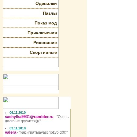
Одевалки
Пазлы
Показ мод
Приключения
Рисование
Спортивные
06.11.2010
sashylka9931@rambler.ru
- ''Очень
долго не грузится(((''
03.11.2010
valera
- ''как игратьjavascript:void(0)''