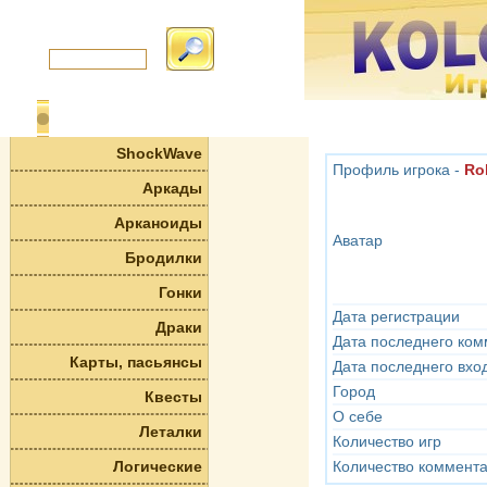
ShockWave
Профиль игрока -
Ro
Аркады
Арканоиды
Аватар
Бродилки
Гонки
Дата регистрации
Драки
Дата последнего ко
Карты, пасьянсы
Дата последнего вхо
Город
Квесты
О себе
Леталки
Количество игр
Логические
Количество коммент