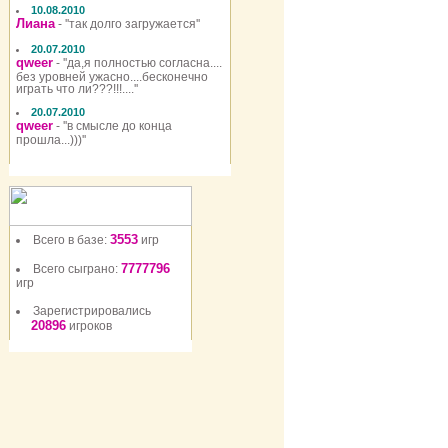
10.08.2010
Лиана
- ''так долго загружается''
20.07.2010
qweer
- ''да,я полностью согласна....
без уровней ужасно....бесконечно
играть что ли???!!!....''
20.07.2010
qweer
- ''в смысле до конца
прошла...)))''
3553
Всего в базе:
игр
7777796
Всего сыграно:
игр
Зарегистрировались
20896
игроков