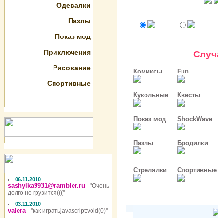
Одевалки
Пазлы
Показ мод
Приключения
Случ
Рисование
Комиксы
Fun
Спортивные
Кукольные
Квесты
Показ мод
ShockWave
Пазлы
Бродилки
Стрелялки
Спортивные
06.11.2010
sashylka9931@rambler.ru
- ''Очень
долго не грузится(((''
03.11.2010
valera
- ''как игратьjavascript:void(0)''