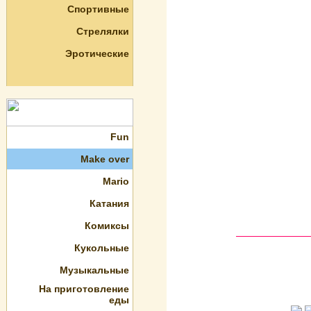
Спортивные
Стрелялки
Эротические
Fun
Make over
Mario
Катания
Комиксы
Кукольные
Музыкальные
На приготовление
еды