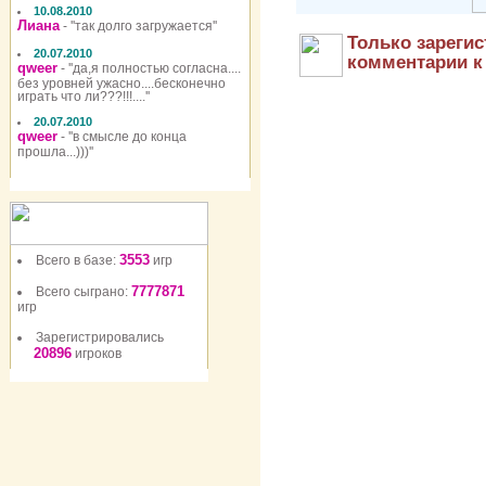
10.08.2010
Лиана
- ''так долго загружается''
Только зареги
20.07.2010
комментарии к
qweer
- ''да,я полностью согласна....
без уровней ужасно....бесконечно
играть что ли???!!!....''
20.07.2010
qweer
- ''в смысле до конца
прошла...)))''
3553
Всего в базе:
игр
7777871
Всего сыграно:
игр
Зарегистрировались
20896
игроков