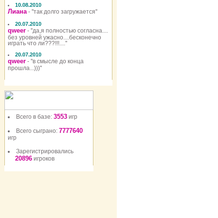
10.08.2010
Лиана
- ''так долго загружается''
20.07.2010
qweer
- ''да,я полностью согласна....
без уровней ужасно....бесконечно
играть что ли???!!!....''
20.07.2010
qweer
- ''в смысле до конца
прошла...)))''
3553
Всего в базе:
игр
7777640
Всего сыграно:
игр
Зарегистрировались
20896
игроков