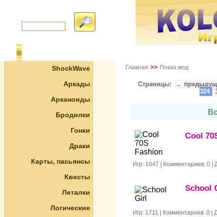
>>
Главная
Показ мод
ShockWave
Аркады
Страницы:
← предыдущ
324
Арканоиды
Вс
Бродилки
Гонки
Cool 70
Драки
Карты, пасьянсы
Игр: 1647 | Комментариев: 0 |
Квесты
School G
Леталки
Логические
Игр: 1711 | Комментариев: 0 |