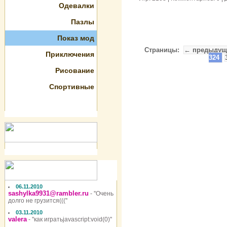
Одевалки
Пазлы
Показ мод
Страницы:
← предыдущ
Приключения
324
Рисование
Спортивные
06.11.2010
sashylka9931@rambler.ru
- ''Очень
долго не грузится(((''
03.11.2010
valera
- ''как игратьjavascript:void(0)''