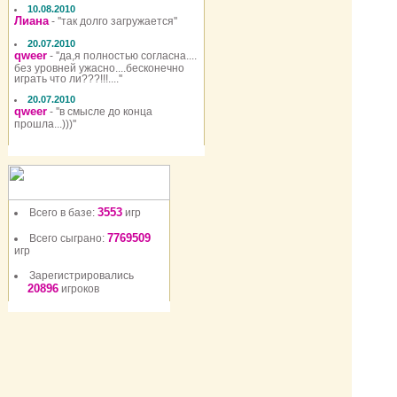
10.08.2010
Лиана
- ''так долго загружается''
20.07.2010
qweer
- ''да,я полностью согласна....
без уровней ужасно....бесконечно
играть что ли???!!!....''
20.07.2010
qweer
- ''в смысле до конца
прошла...)))''
3553
Всего в базе:
игр
7769509
Всего сыграно:
игр
Зарегистрировались
20896
игроков