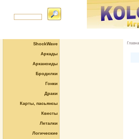
Главн
ShockWave
Аркады
Арканоиды
Бродилки
Гонки
Драки
Карты, пасьянсы
Квесты
Леталки
Логические