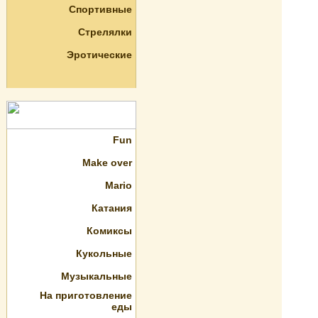
Спортивные
Стрелялки
Эротические
Fun
Make over
Mario
Катания
Комиксы
Кукольные
Музыкальные
На приготовление
еды