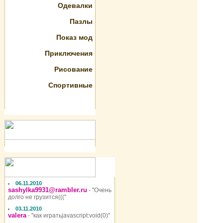
Одевалки
Пазлы
Показ мод
Приключения
Рисование
Спортивные
06.11.2010
sashylka9931@rambler.ru
- ''Очень
долго не грузится(((''
03.11.2010
valera
- ''как игратьjavascript:void(0)''