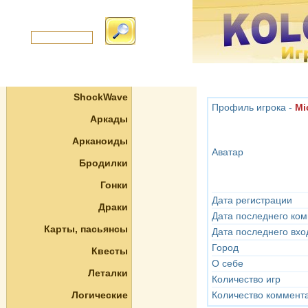
ShockWave
Профиль игрока -
Mi
Аркады
Арканоиды
Аватар
Бродилки
Гонки
Дата регистрации
Драки
Дата последнего ко
Карты, пасьянсы
Дата последнего вхо
Город
Квесты
О себе
Леталки
Количество игр
Логические
Количество коммент