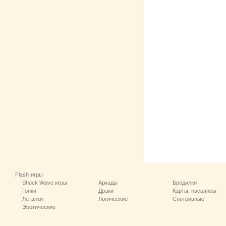
Flash-игры
Shock Wave игры
Аркады
Бродилки
Гонки
Драки
Карты, пасьянсы
Леталки
Логические
Спотривные
Эротические