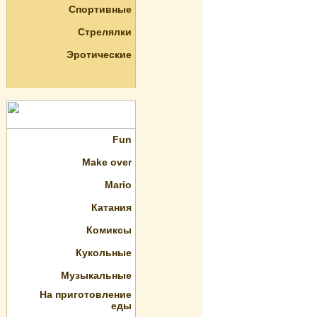
Спортивные
Стрелялки
Эротические
Fun
Make over
Mario
Катания
Комиксы
Кукольные
Музыкальные
На приготовление
еды