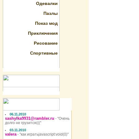
Одевалки
Пазлы
Показ мод
Приключения
Рисование
Спортивные
06.11.2010
sashylka9931@rambler.ru
- ''Очень
долго не грузится(((''
03.11.2010
valera
- ''как игратьjavascript:void(0)''