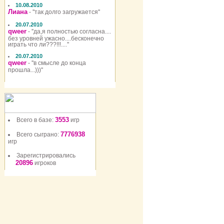
10.08.2010
Лиана
- ''так долго загружается''
20.07.2010
qweer
- ''да,я полностью согласна....
без уровней ужасно....бесконечно
играть что ли???!!!....''
20.07.2010
qweer
- ''в смысле до конца
прошла...)))''
3553
Всего в базе:
игр
7776938
Всего сыграно:
игр
Зарегистрировались
20896
игроков