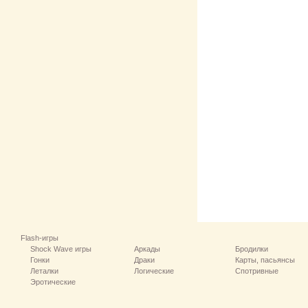
Flash-игры
Shock Wave игры
Аркады
Бродилки
Гонки
Драки
Карты, пасьянсы
Леталки
Логические
Спотривные
Эротические