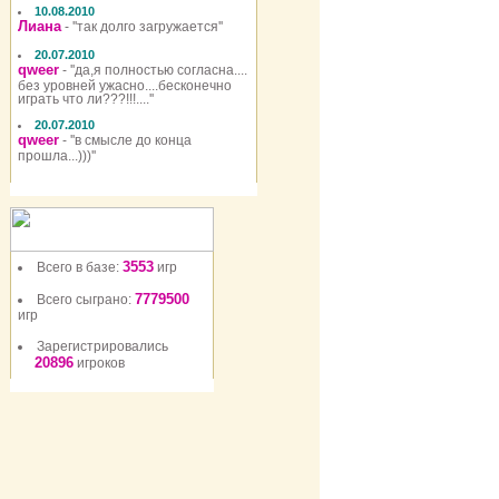
10.08.2010
Лиана
- ''так долго загружается''
20.07.2010
qweer
- ''да,я полностью согласна....
без уровней ужасно....бесконечно
играть что ли???!!!....''
20.07.2010
qweer
- ''в смысле до конца
прошла...)))''
3553
Всего в базе:
игр
7779500
Всего сыграно:
игр
Зарегистрировались
20896
игроков