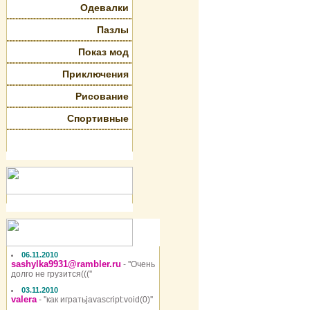
Одевалки
Пазлы
Показ мод
Приключения
Рисование
Спортивные
06.11.2010
sashylka9931@rambler.ru
- ''Очень
долго не грузится(((''
03.11.2010
valera
- ''как игратьjavascript:void(0)''